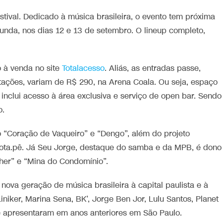
ival. Dedicado à música brasileira, o evento tem próxima
unda, nos dias 12 e 13 de setembro. O lineup completo,
o à venda no site
Totalacesso
. Aliás, as entradas passe,
tações, variam de R$ 290, na Arena Coala. Ou seja, espaço
e inclui acesso à área exclusiva e serviço de open bar. Sendo
o.
o “Coração de Vaqueiro” e “Dengo”, além do projeto
Jota.pê. Já Seu Jorge, destaque do samba e da MPB, é dono
her” e “Mina do Condomínio”.
 nova geração de música brasileira à capital paulista e à
niker, Marina Sena, BK’, Jorge Ben Jor, Lulu Santos, Planet
 apresentaram em anos anteriores em São Paulo.