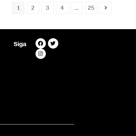
1
2
3
4
…
25
Siga