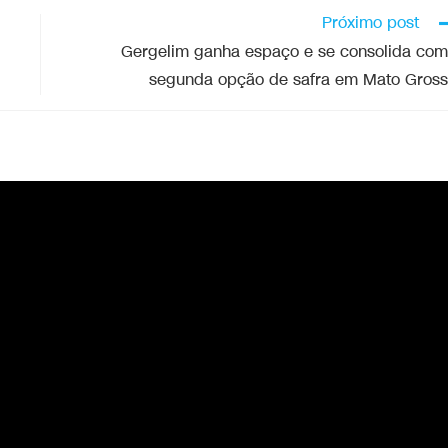
Próximo post
Gergelim ganha espaço e se consolida co
segunda opção de safra em Mato Gros