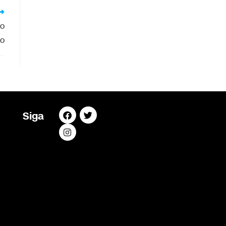
mo
so
Siga