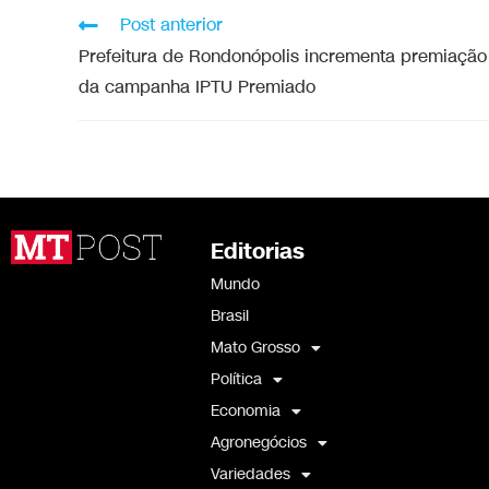
Post anterior
Prefeitura de Rondonópolis incrementa premiação
da campanha IPTU Premiado
Editorias
Mundo
Brasil
Mato Grosso
Política
Economia
Agronegócios
Variedades