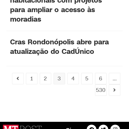
habitacionais com projetos
para ampliar o acesso às
moradias
Cras Rondonópolis abre para
atualização do CadÚnico
1
2
3
4
5
6
…
530