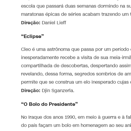
escola que passará duas semanas dormindo na sua
maratonas épicas de séries acabam trazendo um tu
Direção:
Daniel Lieff
“Eclipse”
Cleo é uma astrônoma que passa por um período de
inesperadamente recebe a visita de sua meia-irm
compartilhada de descobertas, despertando assi
revelando, dessa forma, segredos sombrios de amb
permite que se construa um elo inesperado cuja
Direção:
Djin Sganzerla.
“O Bolo do Presidente”
No Iraque dos anos 1990, em meio à guerra e à fa
do país façam um bolo em homenagem ao seu anive