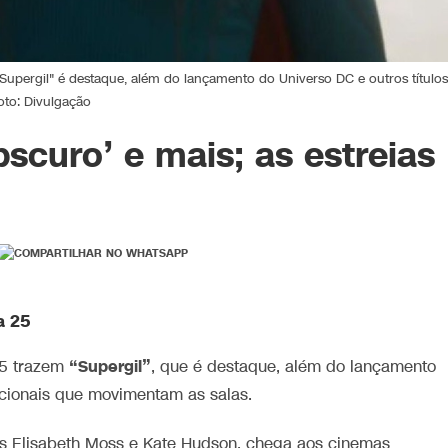
. "Supergil" é destaque, além do lançamento do Universo DC e outros títulos
oto: Divulgação
bscuro’ e mais; as estreias
a 25
“Supergil”
 25 trazem
, que é destaque, além do lançamento
nacionais que movimentam as salas.
las Elisabeth Moss e Kate Hudson, chega aos cinemas