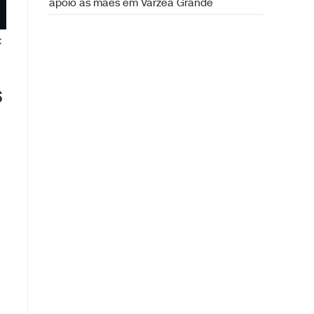
apoio às mães em Várzea Grande
:
s