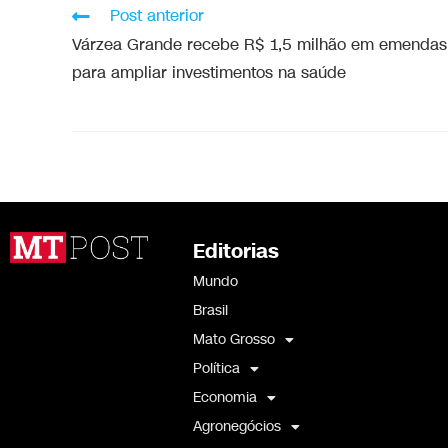
Post anterior
Várzea Grande recebe R$ 1,5 milhão em emendas
para ampliar investimentos na saúde
Editorias
Mundo
Brasil
Mato Grosso
Política
Economia
Agronegócios