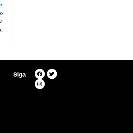
ão
 a
ia
Siga