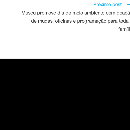
Próximo post
Museu promove dia do meio ambiente com doaç
de mudas, oficinas e programação para toda
famíl