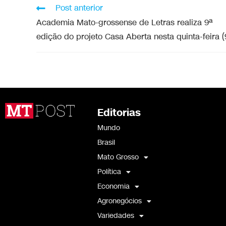
Post anterior
Academia Mato-grossense de Letras realiza 9ª
edição do projeto Casa Aberta nesta quinta-feira (
Editorias
Mundo
Brasil
Mato Grosso
Política
Economia
Agronegócios
Variedades