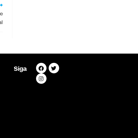
de
al
Siga