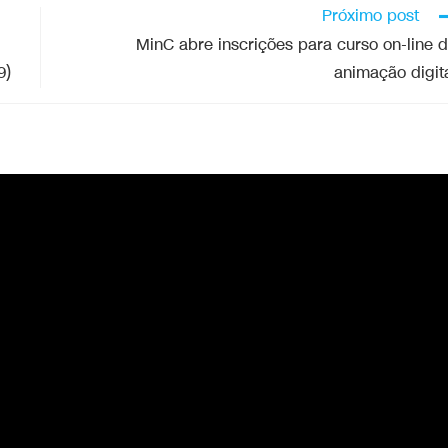
Próximo post
MinC abre inscrições para curso on-line 
9)
animação digit