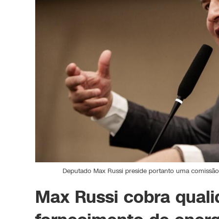
Deputado Max Russi preside portanto uma comissão es
Max Russi cobra quali