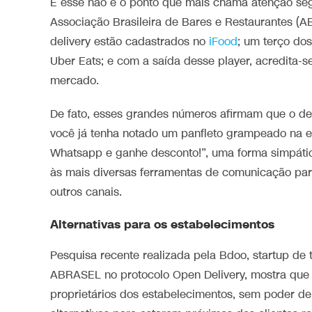
E esse não é o ponto que mais chama atenção se
Associação Brasileira de Bares e Restaurantes (
delivery estão cadastrados no
iFood
; um terço do
Uber Eats; e com a saída desse player, acredita-s
mercado.
De fato, esses grandes números afirmam que o deli
você já tenha notado um panfleto grampeado na 
Whatsapp e ganhe desconto!”, uma forma simpátic
às mais diversas ferramentas de comunicação para
outros canais.
Alternativas para os estabelecimentos
Pesquisa recente realizada pela Bdoo, startup de
ABRASEL no protocolo Open Delivery, mostra que 8
proprietários dos estabelecimentos, sem poder d