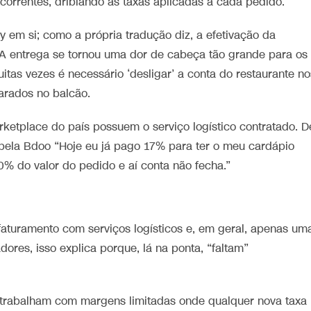
ecorrentes, driblando as taxas aplicadas a cada pedido.
y em si; como a própria tradução diz, a efetivação da
 entrega se tornou uma dor de cabeça tão grande para os
tas vezes é necessário ‘desligar’ a conta do restaurante no
arados no balcão.
ketplace do país possuem o serviço logístico contratado. D
pela Bdoo “Hoje eu já pago 17% para ter o meu cardápio
30% do valor do pedido e aí conta não fecha.”
aturamento com serviços logísticos e, em geral, apenas um
res, isso explica porque, lá na ponta, “faltam”
trabalham com margens limitadas onde qualquer nova taxa