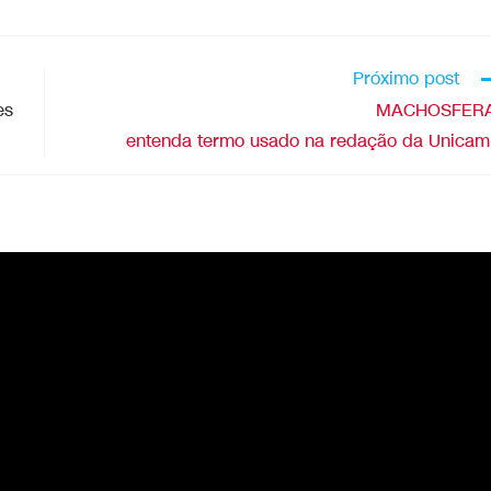
Próximo post
es
MACHOSFERA
entenda termo usado na redação da Unica