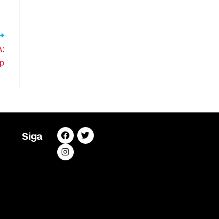
:
mp
Siga