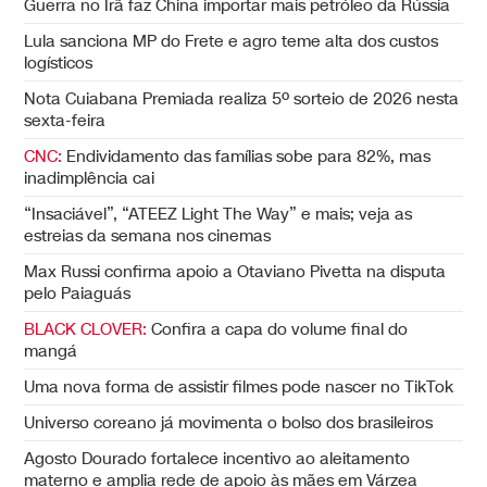
Guerra no Irã faz China importar mais petróleo da Rússia
Lula sanciona MP do Frete e agro teme alta dos custos
logísticos
Nota Cuiabana Premiada realiza 5º sorteio de 2026 nesta
sexta-feira
CNC:
Endividamento das famílias sobe para 82%, mas
inadimplência cai
“Insaciável”, “ATEEZ Light The Way” e mais; veja as
estreias da semana nos cinemas
Max Russi confirma apoio a Otaviano Pivetta na disputa
pelo Paiaguás
BLACK CLOVER:
Confira a capa do volume final do
mangá
Uma nova forma de assistir filmes pode nascer no TikTok
Universo coreano já movimenta o bolso dos brasileiros
Agosto Dourado fortalece incentivo ao aleitamento
materno e amplia rede de apoio às mães em Várzea