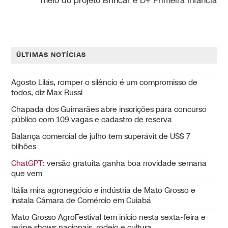
meio do projeto Brincar é D+ Primeira Infância
ÚLTIMAS NOTÍCIAS
Agosto Lilás, romper o silêncio é um compromisso de
todos, diz Max Russi
Chapada dos Guimarães abre inscrições para concurso
público com 109 vagas e cadastro de reserva
Balança comercial de julho tem superávit de US$ 7
bilhões
ChatGPT:
versão gratuita ganha boa novidade semana
que vem
Itália mira agronegócio e indústria de Mato Grosso e
instala Câmara de Comércio em Cuiabá
Mato Grosso AgroFestival tem início nesta sexta-feira e
reúne shows nacionais, rodeio e cultura