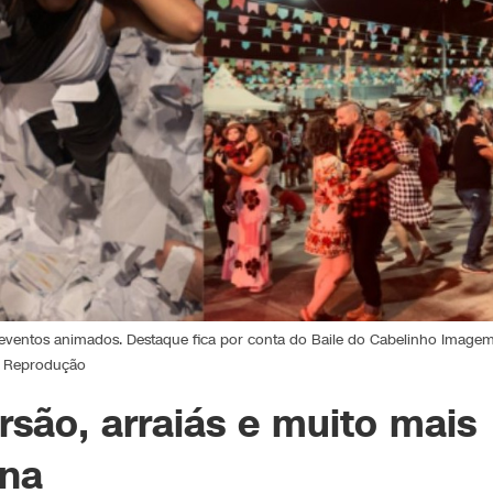
 eventos animados. Destaque fica por conta do Baile do Cabelinho Imagem
Reprodução
rsão, arraiás e muito mais
ana