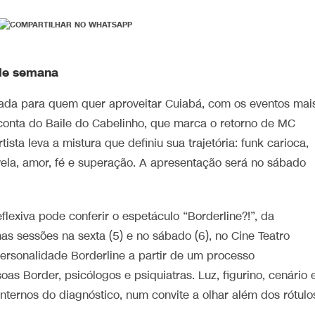
 de semana
da para quem quer aproveitar Cuiabá, com os eventos mai
 conta do Baile do Cabelinho, que marca o retorno de MC
ista leva a mistura que definiu sua trajetória: funk carioca,
vela, amor, fé e superação. A apresentação será no sábado
lexiva pode conferir o espetáculo “Borderline?!”, da
s sessões na sexta (5) e no sábado (6), no Cine Teatro
rsonalidade Borderline a partir de um processo
oas Border, psicólogos e psiquiatras. Luz, figurino, cenário 
nternos do diagnóstico, num convite a olhar além dos rótulo