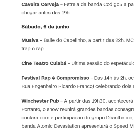
Caveira Cerveja
– Estreia da banda Codigo5 a pa
chegar antes das 19h.
Sábado, 6 de junho
Musiva
– Baile do Cabelinho, a partir das 22h. M
trap e rap.
Cine Teatro Cuiabá
– Última sessão do espetácul
Festival Rap é Compromisso
– Das 14h às 2h, oc
Rua Engenheiro Ricardo Franco) celebrando dois a
Winchester Pub
– A partir das 19h30, acontecerá 
Portanto, o show reunirá grandes bandas consagra
contará com a participação do grupo Dhanthalion, 
banda Atomic Devastation apresentará o Speed Me