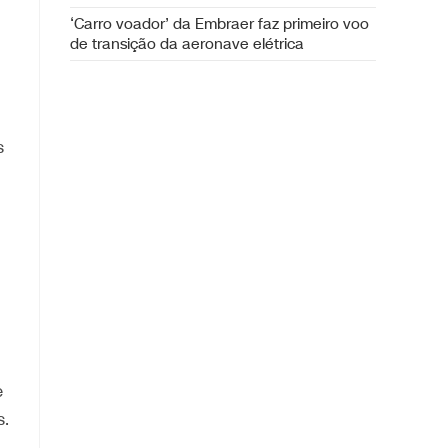
‘Carro voador’ da Embraer faz primeiro voo
de transição da aeronave elétrica
s
e
s.