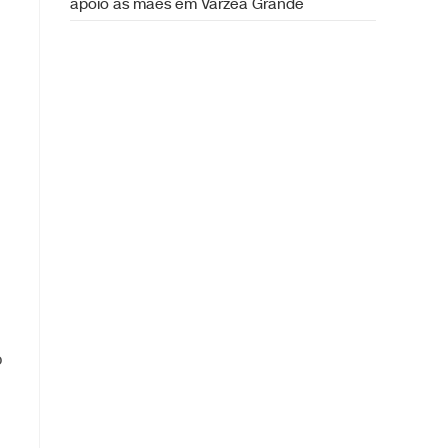
apoio às mães em Várzea Grande
o