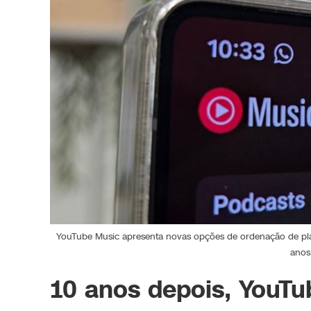
YouTube Music apresenta novas opções de ordenação de playli
anos
10 anos depois, YouTu