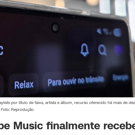
sts por título de faixa, artista e álbum, recurso oferecido há mais de dez
 Foto: Reprodução
be Music finalmente receb