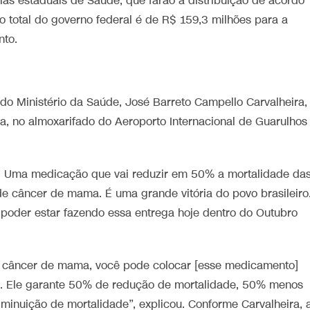
as estaduais de Saúde, que farão a distribuição de acordo
to total do governo federal é de R$ 159,3 milhões para a
nto.
o Ministério da Saúde, José Barreto Campello Carvalheira,
a, no almoxarifado do Aeroporto Internacional de Guarulhos
l. Uma medicação que vai reduzir em 50% a mortalidade da
de câncer de mama. É uma grande vitória do povo brasileiro
e poder estar fazendo essa entrega hoje dentro do Outubro
o câncer de mama, você pode colocar [esse medicamento]
o. Ele garante 50% de redução de mortalidade, 50% menos
iminuição de mortalidade”, explicou. Conforme Carvalheira, 