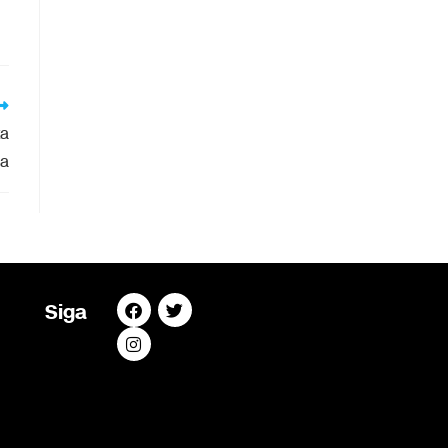
ta
ia
Siga