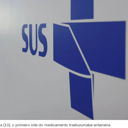
ra (13), o primeiro lote do medicamento trastuzumabe entansina