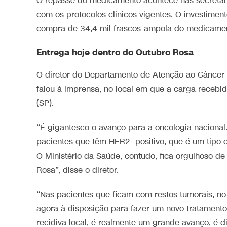
O repasse do medicamento acontece nas secretari
com os protocolos clínicos vigentes. O investimen
compra de 34,4 mil frascos-ampola do medicame
Entrega hoje dentro do Outubro Rosa
O diretor do Departamento de Atenção ao Câncer d
falou à imprensa, no local em que a carga recebid
(SP).
“É gigantesco o avanço para a oncologia naciona
pacientes que têm HER2- positivo, que é um tipo 
O Ministério da Saúde, contudo, fica orgulhoso d
Rosa”, disse o diretor.
“Nas pacientes que ficam com restos tumorais, n
agora à disposição para fazer um novo tratament
recidiva local, é realmente um grande avanço, é d