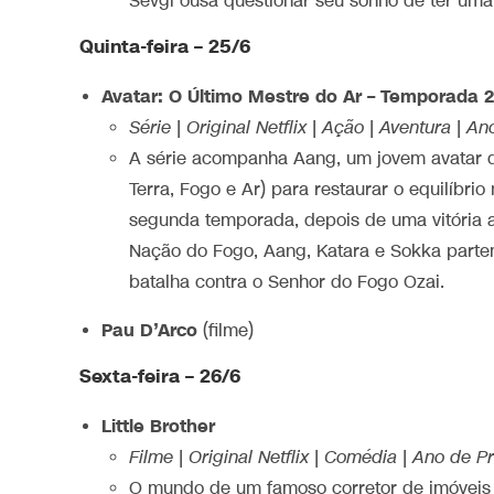
Sevgi ousa questionar seu sonho de ter uma 
Quinta-feira – 25/6
Avatar: O Último Mestre do Ar – Temporada 2
Série | Original Netflix | Ação | Aventura |
A série acompanha Aang, um jovem avatar q
Terra, Fogo e Ar) para restaurar o equilíb
segunda temporada, depois de uma vitória a
Nação do Fogo, Aang, Katara e Sokka parte
batalha contra o Senhor do Fogo Ozai.
Pau D’Arco
(filme)
Sexta-feira – 26/6
Little Brother
Filme | Original Netflix |
Comédia | Ano de Pr
O mundo de um famoso corretor de imóveis 