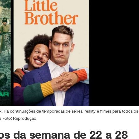
x. Há continuações de temporadas de séries, reality e filmes para todos os
s Foto: Reprodução
tos da semana de 22 a 28