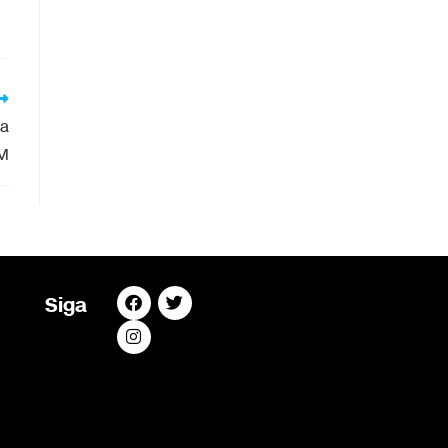
da
PM
Siga