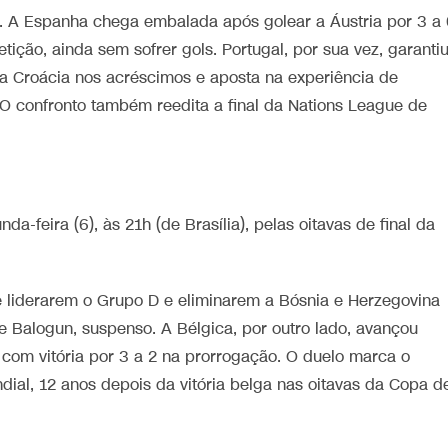
io. A Espanha chega embalada após golear a Áustria por 3 a
ção, ainda sem sofrer gols. Portugal, por sua vez, garanti
 a Croácia nos acréscimos e aposta na experiência de
. O confronto também reedita a final da Nations League de
a-feira (6), às 21h (de Brasília), pelas oitavas de final da
 liderarem o Grupo D e eliminarem a Bósnia e Herzegovina
te Balogun, suspenso. A Bélgica, por outro lado, avançou
com vitória por 3 a 2 na prorrogação. O duelo marca o
al, 12 anos depois da vitória belga nas oitavas da Copa d