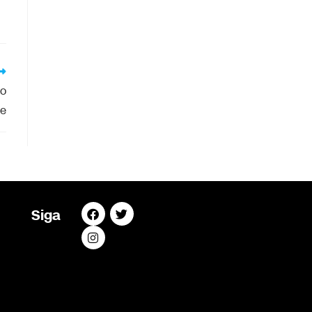
do
de
Siga