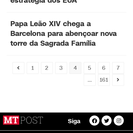
estratégia dos EUA
Papa Leão XIV chega a
Barcelona para abençoar nova
torre da Sagrada Família
1
2
3
4
5
6
7
…
161
Siga