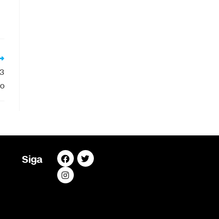
63
do
Siga