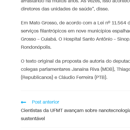
arrastando há muitos anos. Às vezes, isso acontec
diretores das unidades de saúde”, disse.
Em Mato Grosso, de acordo com a Lei nº 11.564 d
serviços filantrópicos em nove municípios espalha
Grosso – Cuiabá. O Hospital Santo Antônio – Sinop
Rondonópolis.
O texto original da proposta de autoria do deputad
colegas parlamentares Janaína Riva (MDB), Thiago
(Republicanos) e Cláudio Ferreira (PTB).
Post anterior
Cientistas da UFMT avançam sobre nanotecnologi
sustentável