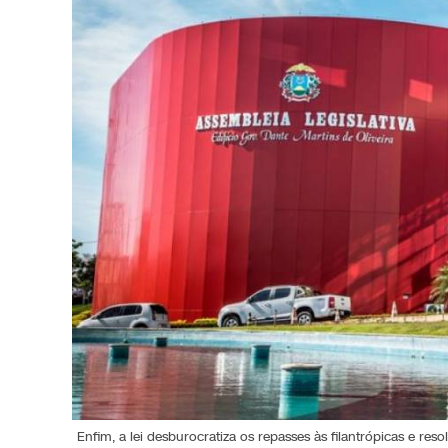
Enfim, a lei desburocratiza os repasses às filantrópicas e re