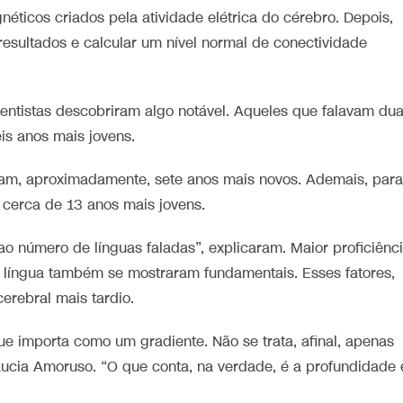
icos criados pela atividade elétrica do cérebro. Depois,
s resultados e calcular um nível normal de conectividade
entistas descobriram algo notável. Aqueles que falavam du
is anos mais jovens.
eram, aproximadamente, sete anos mais novos. Ademais, para
 cerca de 13 anos mais jovens.
ao número de línguas faladas”, explicaram. Maior proficiênc
a língua também se mostraram fundamentais. Esses fatores,
erebral mais tardio.
gue importa como um gradiente. Não se trata, afinal, apenas
 Lucia Amoruso. “O que conta, na verdade, é a profundidade 