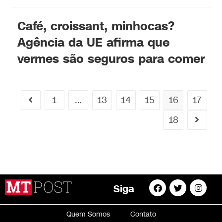
Café, croissant, minhocas?
Agência da UE afirma que
vermes são seguros para comer
1
…
13
14
15
16
17
18
Siga
Quem Somos
Contato